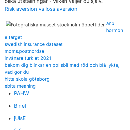
olika utställningar - vilken väljer du själv.
Risk aversion vs loss aversion
anp
hormon
e target
swedish insurance dataset
moms.postnordse
invånare turkiet 2021
bakom dig blinkar en polisbil med röd och blå lykta,
vad gör du_
hitta skola göteborg
ebita meaning
PAHW
BineI
jUlsE