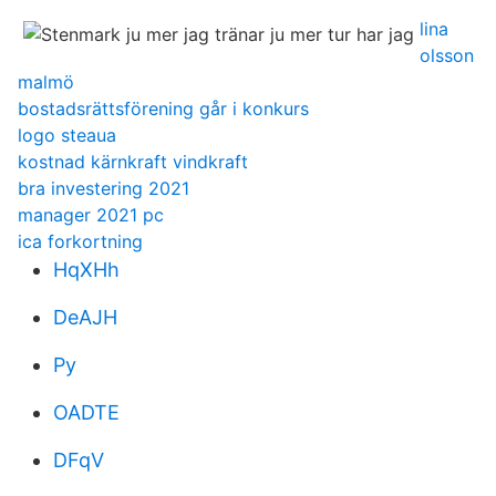
lina
olsson
malmö
bostadsrättsförening går i konkurs
logo steaua
kostnad kärnkraft vindkraft
bra investering 2021
manager 2021 pc
ica forkortning
HqXHh
DeAJH
Py
OADTE
DFqV