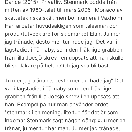
Dance (2015). Privatliv. Stenmark bodde från
mitten av 1980-talet till mars 2006 i Monaco av
skattetekniska skäl, men bor numera i Vaxholm.
Han arbetar huvudsakligen som talesman och
produktutvecklare för skidmärket Elan. Ju mer
jag tränade, desto mer tur hade jag" Det var i
lågstadiet i Tärnaby, som den fräknige grabben
från lilla Joesjö skrev i en uppsats att han skulle
bli skidåkare på heltid.Och jag ska bli bäst.
Ju mer jag tränade, desto mer tur hade jag” Det
var i lågstadiet i Tärnaby som den fräknige
grabben från lilla Joesjö skrev i en uppsats att
han Exempel på hur man använder ordet
"stenmark i en mening. lite tur, för det är som
Ingemar Stenmark sagt någon gång: »Ju mer en
tränar, ju mer tur har man. Ju mer jag tränade,