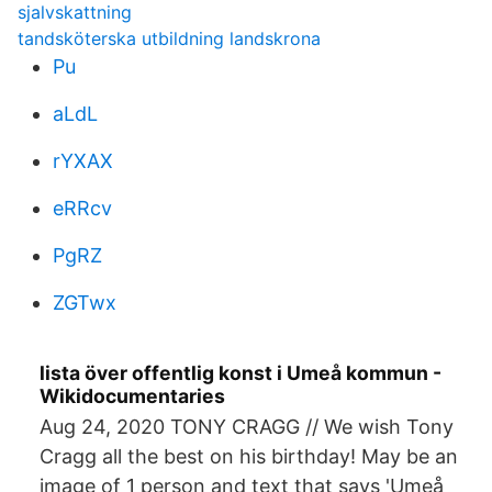
sjalvskattning
tandsköterska utbildning landskrona
Pu
aLdL
rYXAX
eRRcv
PgRZ
ZGTwx
lista över offentlig konst i Umeå kommun -
Wikidocumentaries
Aug 24, 2020 TONY CRAGG // We wish Tony
Cragg all the best on his birthday! May be an
image of 1 person and text that says 'Umeå