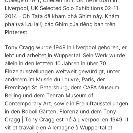
College of Art, Cheltenham, UK 1949 Born in
Liverpool, UK Selected Solo Exhibitions 02-11-
2014 - Oh Tata đã khám phá Ghim này. Khám
phá (và lưu lại!) các Ghim của riêng bạn trên
Pinterest.
Tony Cragg wurde 1949 in Liverpool geboren, er
lebt und arbeitet in Wuppertal. Sein Werk wurde
allein in den letzten 10 Jahren in über 70
Einzelausstellungen weltweit gewürdigt, unter
anderem im Musée du Louvre, Paris, der
Eremitage St. Petersburg, dem CAFA Museum
Beijing und dem Tehran Museum of
Contemporary Art, sowie in Freiluftausstellungen
in den Boboli Gärten, Florenz und dem Tony
Cragg | Tony Cragg est né à Liverpool en 1949. Il
vit et travaille en Allemagne à Wuppertal et