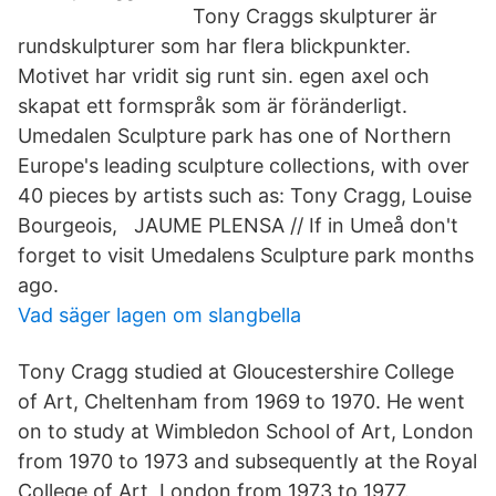
Tony Craggs skulpturer är
rundskulpturer som har flera blickpunkter.
Motivet har vridit sig runt sin. egen axel och
skapat ett formspråk som är föränderligt.
Umedalen Sculpture park has one of Northern
Europe's leading sculpture collections, with over
40 pieces by artists such as: Tony Cragg, Louise
Bourgeois, JAUME PLENSA // If in Umeå don't
forget to visit Umedalens Sculpture park months
ago.
Vad säger lagen om slangbella
Tony Cragg studied at Gloucestershire College
of Art, Cheltenham from 1969 to 1970. He went
on to study at Wimbledon School of Art, London
from 1970 to 1973 and subsequently at the Royal
College of Art, London from 1973 to 1977.