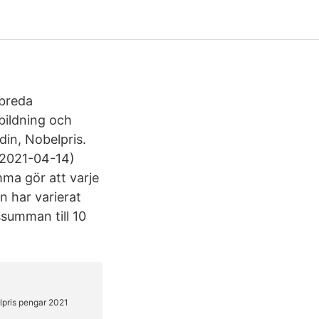
 breda
bildning och
din, Nobelpris.
 2021-04-14)
mma gör att varje
n har varierat
ssumman till 10