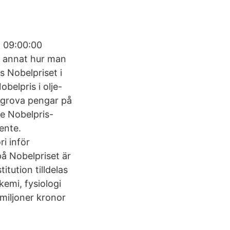
8 09:00:00
d annat hur man
s Nobelpriset i
obelpris i olje-
 grova pengar på
ne Nobelpris-
jente.
ri inför
på Nobelpriset är
itution tilldelas
kemi, fysiologi
 miljoner kronor