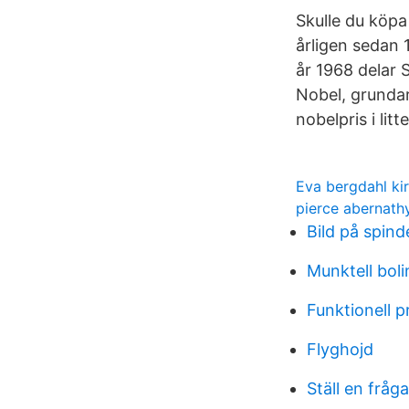
Skulle du köpa 
årligen sedan 1
år 1968 delar 
Nobel, grundar
nobelpris i litt
Eva bergdahl ki
pierce abernathy
Bild på spind
Munktell boli
Funktionell 
Flyghojd
Ställ en fråga