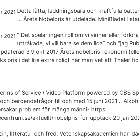
Detta lätta, laddningsbara och kraftfulla batter
… Årets Nobelpris är utdelade. MiniBladet lista
“ Det spelar ingen roll om vi vinner eller förlora
uttråkade, vi vill bara se dem lida” och “jag Pu
pdaterad 3 9 okt 2017 Årets nobelpris i ekonomi (elle
s pris i det lite extra roligt när man vet att Thaler fi
 Terms of Service / Video Platform powered by CBS Spo
och beroendefrågor till och med 15 juni 2021 .. Alkoh
orsakar problem för många männi- https
entrum.se/aktuellt/nobelpris-for-upptack 20 jan 20
in, litteratur och fred. Vetenskapsakademien har idag