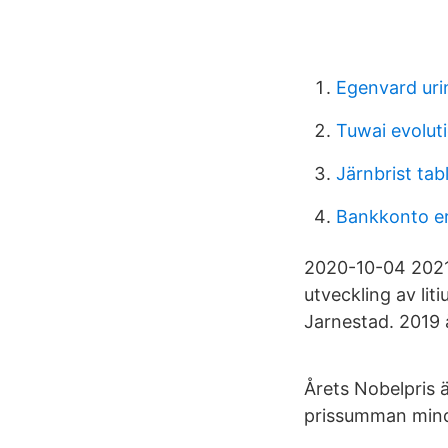
Egenvard uri
Tuwai evolut
Järnbrist tab
Bankkonto er
2020-10-04 2021-
utveckling av lit
Jarnestad. 2019 å
Årets Nobelpris 
prissumman mindr