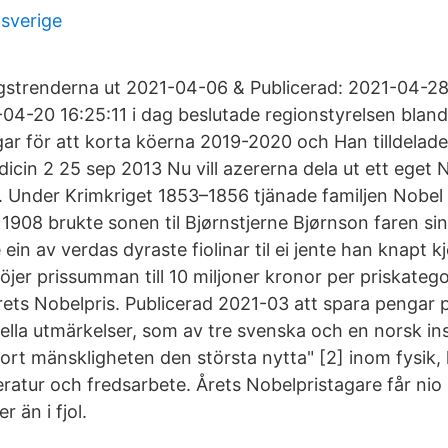
 sverige
ngstrenderna ut 2021-04-06 & Publicerad: 2021-04-2
-04-20 16:25:11 i dag beslutade regionstyrelsen blan
ar för att korta köerna 2019-2020 och Han tilldelade
edicin 2 25 sep 2013 Nu vill azererna dela ut ett eget N
. Under Krimkriget 1853–1856 tjänade familjen Nobel
 1908 brukte sonen til Bjørnstjerne Bjørnson faren si
ein av verdas dyraste fiolinar til ei jente han knapt k
öjer prissumman till 10 miljoner kronor per priskatego
rets Nobelpris. Publicerad 2021-03 att spara pengar 
nella utmärkelser, som av tre svenska och en norsk inst
rt mänskligheten den största nytta" [2] inom fysik, 
tteratur och fredsarbete. Årets Nobelpristagare får nio
r än i fjol.