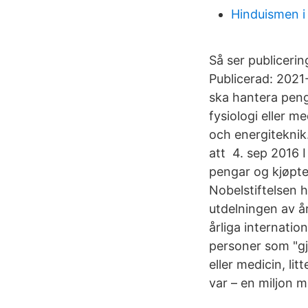
Hinduismen i
Så ser publiceri
Publicerad: 2021
ska hantera peng
fysiologi eller m
och energiteknik
att 4. sep 2016 I
pengar og kjøpte 
Nobelstiftelsen h
utdelningen av å
årliga internatio
personer som "gjo
eller medicin, li
var – en miljon me