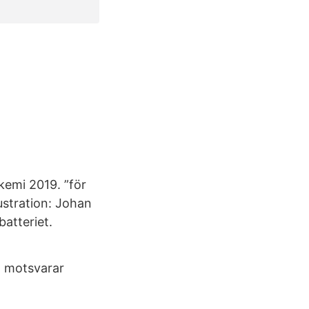
emi 2019. ”för
lustration: Johan
batteriet.
1 motsvarar