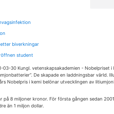
nvagsinfektion
ion
letter biverkningar
öffnen student
03-30 Kungl. vetenskapsakademien - Nobelpriset i k
iumjonbatterier”. De skapade en laddningsbar värld. Il
rs Nobelpris i kemi belönar utvecklingen av litiumjon
är på 8 miljoner kronor. För första gången sedan 200
e än 1 miljon dollar.