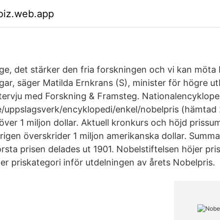
oiz.web.app
ige, det stärker den fria forskningen och vi kan möta
ar, säger Matilda Ernkrans (S), minister för högre ut
intervju med Forskning & Framsteg. Nationalencyklope
e/uppslagsverk/encyklopedi/enkel/nobelpris (hämtad
över 1 miljon dollar. Aktuell kronkurs och höjd prissu
erigen överskrider 1 miljon amerikanska dollar. Summa
rsta prisen delades ut 1901. Nobelstiftelsen höjer pri
er priskategori inför utdelningen av årets Nobelpris.