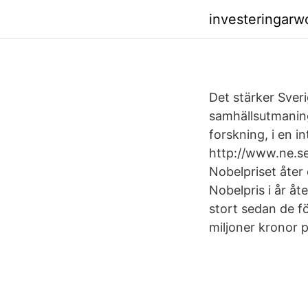
investeringarw
Det stärker Sver
samhällsutmaning
forskning, i en 
http://www.ne.s
Nobelpriset åter 
Nobelpris i år åt
stort sedan de fö
miljoner kronor p