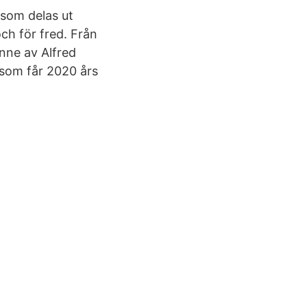
s som delas ut
och för fred. Från
inne av Alfred
 som får 2020 års