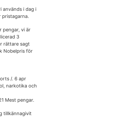
i används i dag i
r pristagarna.
r pengar, vi är
blicerad 3
r rättare sagt
ck Nobelpris för
rts /. 6 apr
ol, narkotika och
21 Mest pengar.
 tillkännagivit