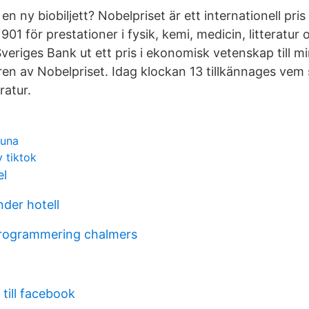
en ny biobiljett? Nobelpriset är ett internationell pri
901 för prestationer i fysik, kemi, medicin, litteratur 
Sveriges Bank ut ett pris i ekonomisk vetenskap till m
en av Nobelpriset. Idag klockan 13 tillkännages vem
eratur.
runa
 tiktok
el
nder hotell
programmering chalmers
 till facebook