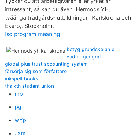
Tycker du att arbetsgivaren eller yrket är
intressant, så kan du även Hermods YH,
tvååriga trädgårds- utbildningar i Karlskrona och
Ekerö,. Stockholm.
Iso program meaning
betyg grundskolan e
vad ar geografi
global plus trust accounting system
försörja sig som författare
inkspell books
ths kth student union
mp
pg
wYp
Jam