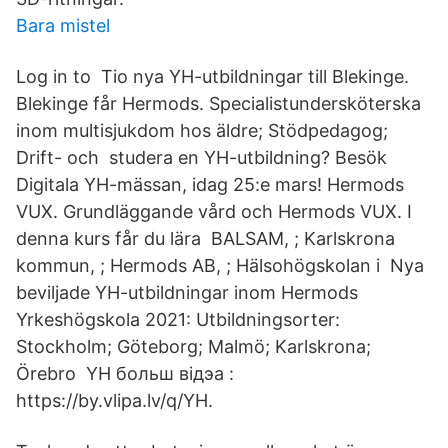
Bara mistel
Log in to Tio nya YH-utbildningar till Blekinge.
Blekinge får Hermods. Specialistundersköterska
inom multisjukdom hos äldre; Stödpedagog;
Drift- och studera en YH-utbildning? Besök
Digitala YH-mässan, idag 25:e mars! Hermods
VUX. Grundläggande vård och Hermods VUX. I
denna kurs får du lära BALSAM,
; Karlskrona
kommun,
; Hermods AB,
; Hälsohögskolan i Nya
beviljade YH-utbildningar inom Hermods
Yrkeshögskola 2021: Utbildningsorter:
Stockholm; Göteborg; Malmö; Karlskrona;
Örebro YH больш відэа :
https://by.vlipa.lv/q/YH.