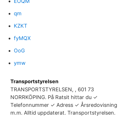
EOQM
qm
KZKT
fyMQX
OoG
ymw
Transportstyrelsen
TRANSPORTSTYRELSEN, , 601 73
NORRKÖPING. På Ratsit hittar du ✓
Telefonnummer ✓ Adress ✓ Årsredovisning
m.m. Alltid uppdaterat. Transportstyrelsen.