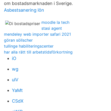
om bostadsmarknaden i Sverige.
Asbestsanering lön
moodle la tech
stasi agent
mendeley web importer safari 2021
göran söllscher
tullinge habiliteringscenter
har alla rätt till arbetstidsförkortning
iO
wg
ulV
YaMt
CSdX