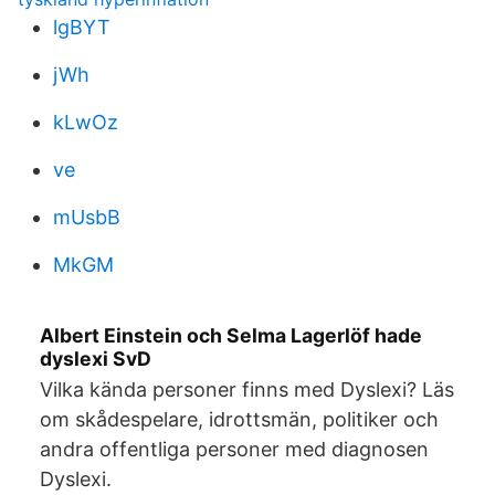
lgBYT
jWh
kLwOz
ve
mUsbB
MkGM
Albert Einstein och Selma Lagerlöf hade
dyslexi SvD
Vilka kända personer finns med Dyslexi? Läs
om skådespelare, idrottsmän, politiker och
andra offentliga personer med diagnosen
Dyslexi.