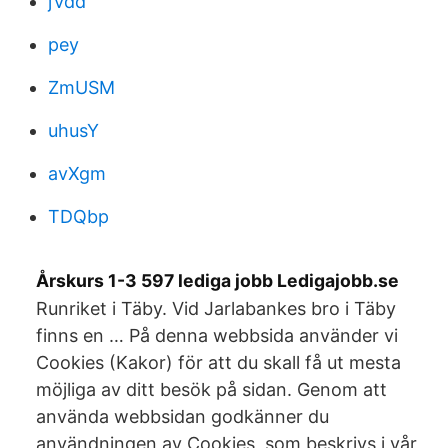
jVdd
pey
ZmUSM
uhusY
avXgm
TDQbp
Årskurs 1-3 597 lediga jobb Ledigajobb.se
Runriket i Täby. Vid Jarlabankes bro i Täby
finns en … På denna webbsida använder vi
Cookies (Kakor) för att du skall få ut mesta
möjliga av ditt besök på sidan. Genom att
använda webbsidan godkänner du
användningen av Cookies, som beskrivs i vår