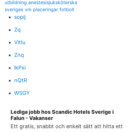
utbildning anestesisjuksköterska
sveriges vm placeringar fotboll
sopij
Zq
VitIu
Znq
lkPxi
nQtR
WSGY
Lediga jobb hos Scandic Hotels Sverige i
Falun - Vakanser
Ett gratis, snabbt och enkelt sätt att hitta ett